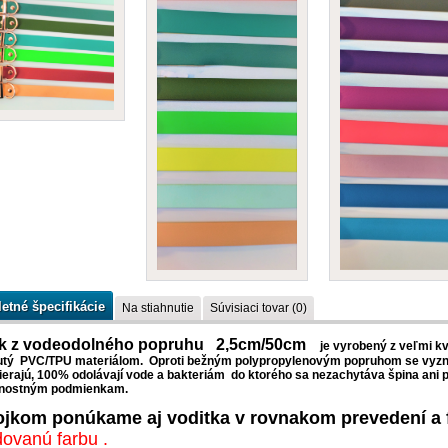
etné špecifikácie
Na stiahnutie
Súvisiaci tovar (0)
k z vodeodolného popruhu 2,5cm/50cm
je vyrobený
z
veľmi
kv
utý PVC/TPU materiálom. Oproti bežným polypropylenovým popruhom se vyz
ierajú, 100% odolávají vode a bakteriám
do ktorého
sa
nezachytáva
špina
ani
rnostným
podmienkam
.
ojkom ponúkame aj voditka v rovnakom prevedení a 
ovanú farbu .