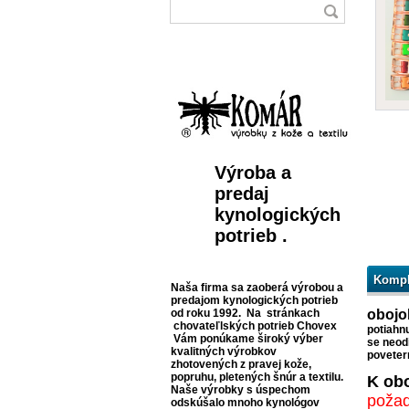
Výroba a
predaj
kynologických
potrieb .
Kompl
Naša firma sa zaoberá výrobou a
predajom kynologických potrieb
od roku 1992. Na stránkach
obojo
chovateľlských potrieb Chovex
potiahn
Vám ponúkame široký výber
se neod
kvalitných výrobkov
povete
zhotovených z pravej kože,
popruhu, pletených šnúr a textilu.
K ob
Naše výrobky s úspechom
požad
odskúšalo mnoho kynológov