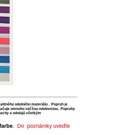
alitného
odolného
materiálu
. Popruh je
načuje omnoho väčšou odolnostou. Popruhy
pachy
a
odolajú
všetkým
farbe
.
Do poznámky uveďte