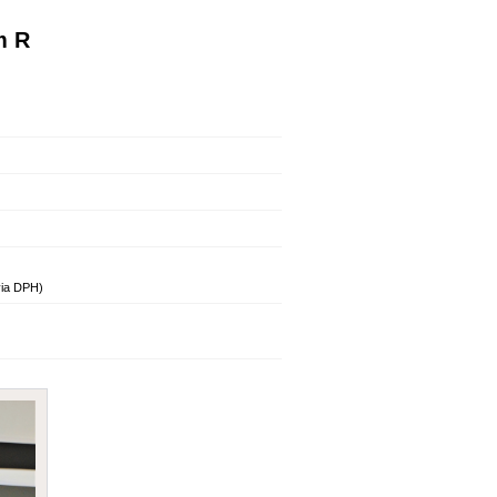
m R
via DPH)