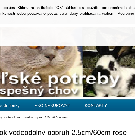
okies. Kliknutím na tlačidlo "OK" súhlasíte s použitím preferenčných, šta
unkčnosti webu používané počas celej doby prehliadania webom. Podrobné 
podmienky
AKO NAKUPOVAT
KONTAKTY
»
sy
obojok vodeodolný popruh 2,5cm/60cm rose
jok vodeodolný popruh 2,5cm/60cm rose