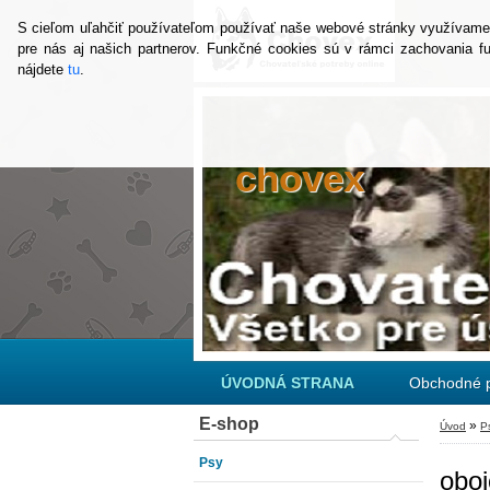
S cieľom uľahčiť používateľom používať naše webové stránky využívame co
pre nás aj našich partnerov. Funkčné cookies sú v rámci zachovania f
nájdete
tu
.
chovex
ÚVODNÁ STRANA
Obchodné 
E-shop
»
Úvod
P
Psy
obo