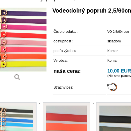
Vodeodolný popruh 2,5/60c
Číslo produktu:
VO 2,5/60 rose
dostupnosť:
skladom
podľa výrobcu:
Komar
Výrobca:
Komar
naša cena:
10,00 EUR
(Nie sme platco
Strážny pes: